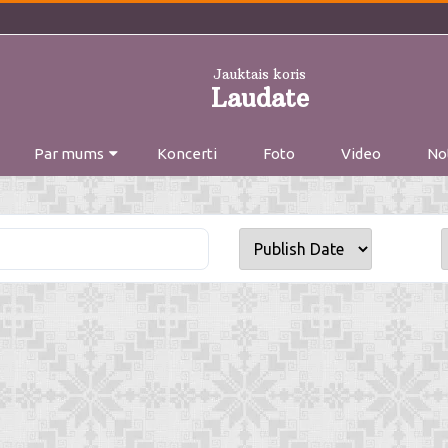
Jauktais koris
Laudate
Skip
Par mums
Koncerti
to
Foto
Video
No
content